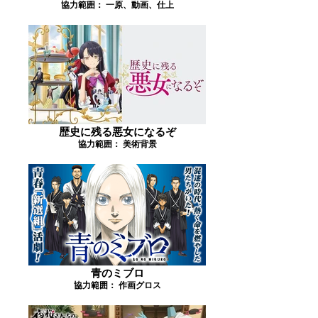
協力範囲： 一原、動画、仕上
歴史に残る悪女になるぞ
協力範囲： 美術背景
青のミブロ
協力範囲： 作画グロス