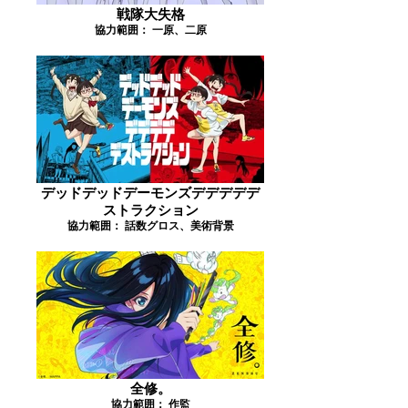
戦隊大失格
協力範囲： 一原、二原
デッドデッドデーモンズデデデデデ
ストラクション
協力範囲： 話数グロス、美術背景
全修。
協力範囲： 作監